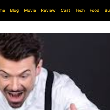
me
Blog
Movie
Review
Cast
Tech
Food
Bu