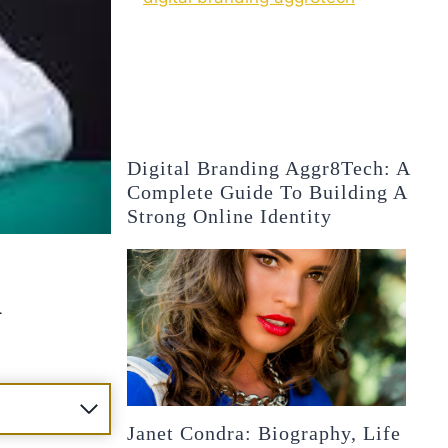
Digital Branding Aggr8Tech: A
Complete Guide To Building A
Strong Online Identity
i
Janet Condra: Biography, Life