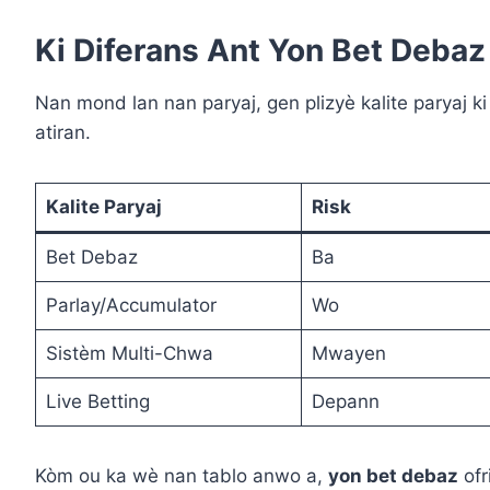
Ki Diferans Ant Yon Bet Debaz 
Nan mond lan nan paryaj, gen plizyè kalite paryaj ki
atiran.
Kalite Paryaj
Risk
Bet Debaz
Ba
Parlay/Accumulator
Wo
Sistèm Multi-Chwa
Mwayen
Live Betting
Depann
Kòm ou ka wè nan tablo anwo a,
yon bet debaz
ofr