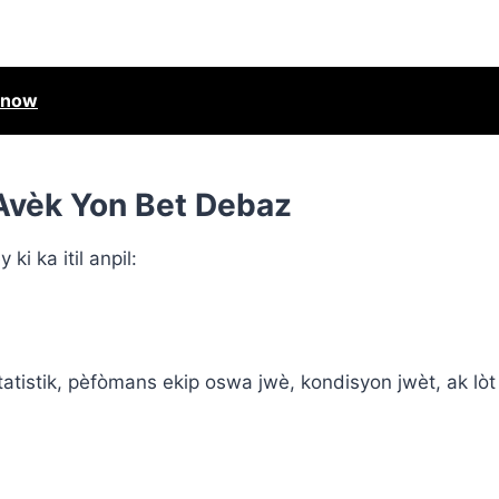
Know
Avèk Yon Bet Debaz
ki ka itil anpil:
atistik, pèfòmans ekip oswa jwè, kondisyon jwèt, ak lòt 